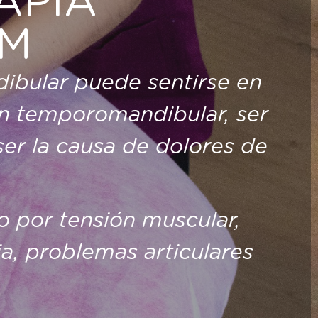
APIA
TM
ibular puede sentirse en
ión temporomandibular, ser
 ser la causa de dolores de
 por tensión muscular,
a, problemas articulares