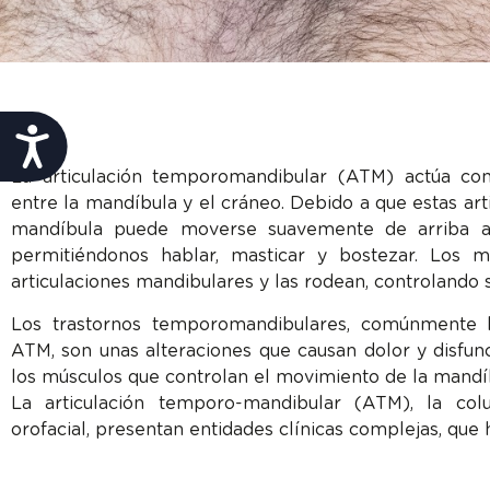
de
accesibilidad.
Accesibilidad
La articulación temporomandibular (ATM) actúa com
entre la mandíbula y el cráneo. Debido a que estas arti
mandíbula puede moverse suavemente de arriba a 
permitiéndonos hablar, masticar y bostezar. Los m
articulaciones mandibulares y las rodean, controlando 
Los trastornos temporomandibulares, comúnmente l
ATM, son unas alteraciones que causan dolor y disfunc
los músculos que controlan el movimiento de la mandí
La articulación temporo-mandibular (ATM), la col
orofacial, presentan entidades clínicas complejas, que