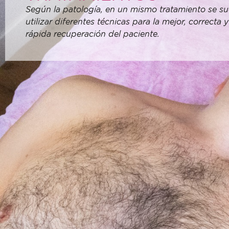
Según la patología, en un mismo tratamiento se su
personas
utilizar diferentes técnicas para la mejor, correcta y
con
rápida recuperación del paciente.
discapacidad
visual
que
están
usando
un
lector
de
pantalla;
Presione
Control-
F10
para
abrir
un
menú