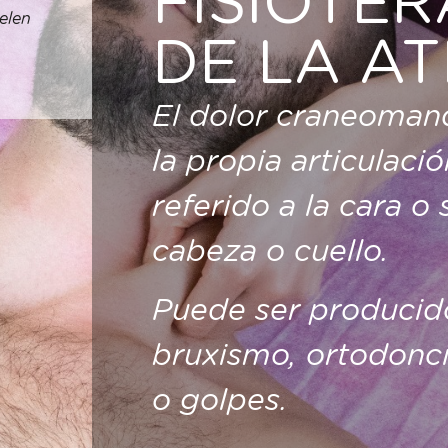
FISIOTER
elen
DE LA A
El dolor craneomand
la propia articulac
referido a la cara o
cabeza o cuello.
Puede ser producido
bruxismo, ortodonci
o golpes.