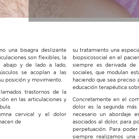
o una bisagra deslizante
su tratamiento una especi
culaciones son flexibles, la
biopsicosocial en el pacie
abajo y de lado a lado,
siempre es derivada de 
úsculos se acoplan a las
sociales, que modulan est
su posición y movimiento.
haciendo que sea preciso 
educación terapéutica sobr
lamados trastornos de la
ión en las articulaciones y
Concretamente en el comp
bula.
dolor es la segunda más 
umna cervical y el dolor
necesario un abordaje es
 hacen de
asociados al dolor, para p
perpetuación. Para poder 
siempre realizamos una 